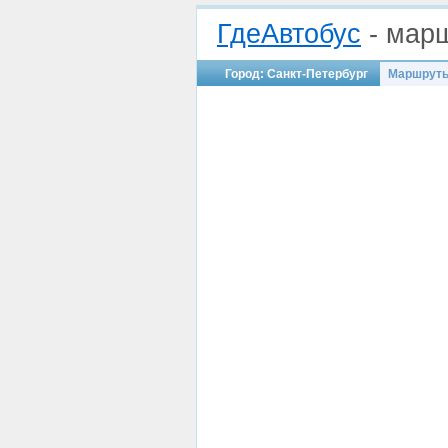
ГдеАвтобус
- марш
Город: Санкт-Петербург
Маршрут