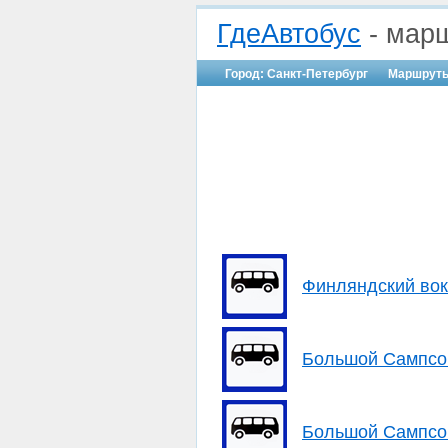
ГдеАвтобус
- марш
Город: Санкт-Петербург
Маршрут
Финляндский вокз
Большой Сампсон
Большой Сампсон