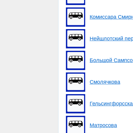
Комиссара Смирн
Нейшлотский пер
Большой Сампсон
Смолячкова
Гельсингфорсска
Матросова