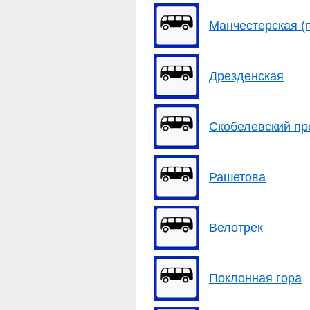
Манчестерская (
Дрезденская
Скобелевский пр
Рашетова
Велотрек
Поклонная гора