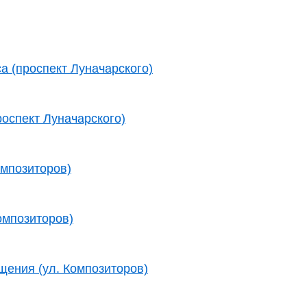
а (проспект Луначарского)
роспект Луначарского)
омпозиторов)
омпозиторов)
щения (ул. Композиторов)