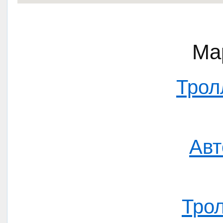
Ма
Трол
Авт
Тро