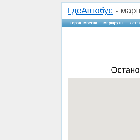
ГдеАвтобус
- марш
Город: Москва
Маршруты
Оста
Остано